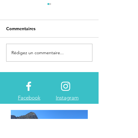
Commentaires
Spitzberg 2018 - Le récit
Rédigez un commentaire...
Spitzberg 2018 
commencement.
Facebook
Instagram