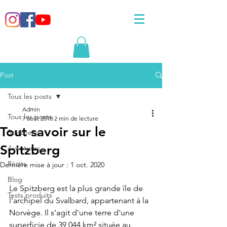
Post
Tous les posts
Admin
Tous les posts
7 août 2018
2 min de lecture
Tout savoir sur le
Spitzberg
Spitzberg
Aventures
Récits
Dernière mise à jour :
1 oct. 2020
Blog
Le Spitzberg est la plus grande île de 
Tests produits
l'archipel du Svalbard, appartenant à la 
Norvège. Il s'agit d'une terre d'une 
superficie de 39 044 km² située au 