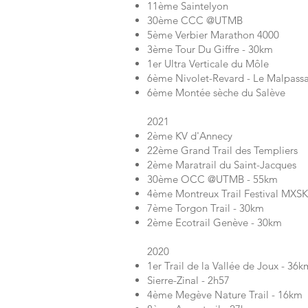
11ème Saintelyon
30ème CCC @UTMB
5ème Verbier Marathon 4000
3ème Tour Du Giffre - 30km
1er Ultra Verticale du Môle
6ème Nivolet-Revard - Le Malpass
6ème Montée sèche du Salève
2021
2ème KV d'Annecy
22ème Grand Trail des Templiers
2ème Maratrail du Saint-Jacques
30ème OCC @UTMB - 55km
4ème Montreux Trail Festival MXS
7ème Torgon Trail - 30km
2ème Ecotrail Genève - 30km
2020
1er Trail de la Vallée de Joux - 36k
Sierre-Zinal - 2h57
4ème Megève Nature Trail - 16km