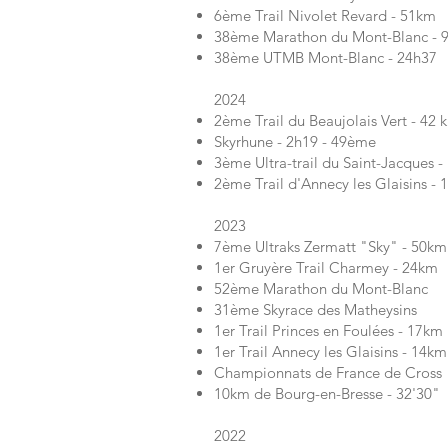
6ème Trail Nivolet Revard - 51km
38ème Marathon du Mont-Blanc - 
38ème UTMB Mont-Blanc - 24h37
2024
2ème Trail du Beaujolais Vert - 42 
Skyrhune - 2h19 - 49ème
3ème Ultra-trail du Saint-Jacques 
2ème Trail d'Annecy les Glaisins -
2023
7ème Ultraks Zermatt "Sky" - 50km
1er Gruyère Trail Charmey - 24km
52ème Marathon du Mont-Blanc
31ème Skyrace des Matheysins
1er Trail Princes en Foulées - 17km
1er Trail Annecy les Glaisins - 14km
Championnats de France de Cross
10km de Bourg-en-Bresse - 32'30"
2022