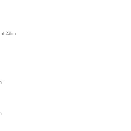
ant 23km
KY
m