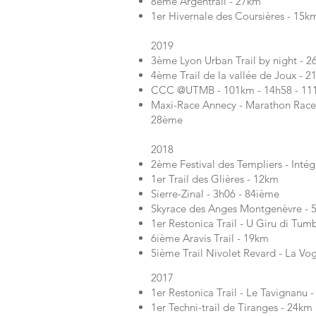
8ème Argentrail - 27km
1er Hivernale des Coursières - 15k
2019
3ème Lyon Urban Trail by night - 
4ème Trail de la vallée de Joux - 
CCC @UTMB - 101km - 14h58 - 1
Maxi-Race Annecy - Marathon Race (
28ème
2018
2ème Festival des Templiers - Inté
1er Trail des Glières - 12km
Sierre-Zinal - 3h06 - 84ième
Skyrace des Anges Montgenèvre - 
1er Restonica Trail - U Giru di Tu
6ième Aravis Trail - 19km
5ième Trail Nivolet Revard - La Vo
2017
1er Restonica Trail - Le Tavignanu 
1er Techni-trail de Tiranges - 24km