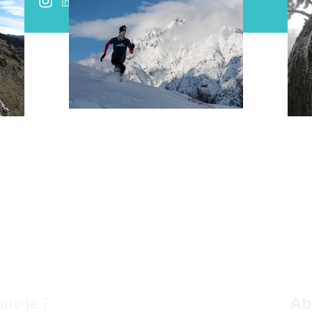
Instagram
uis-je ?
Ab