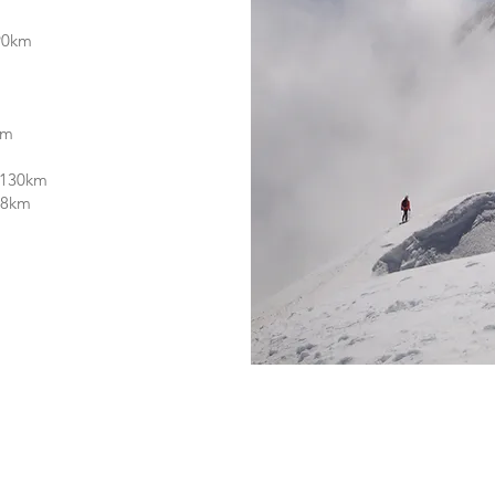
90km
km
- 130km
 18km