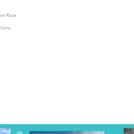
hon Race
Pitons