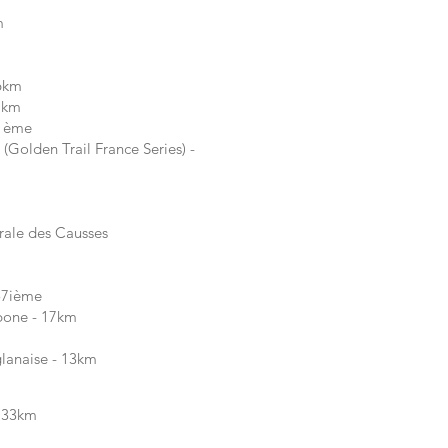
m
26km
21km
11ème
Golden Trail France Series) -
grale des Causses
57ième
mbone - 17km
glanaise - 13km
- 33km