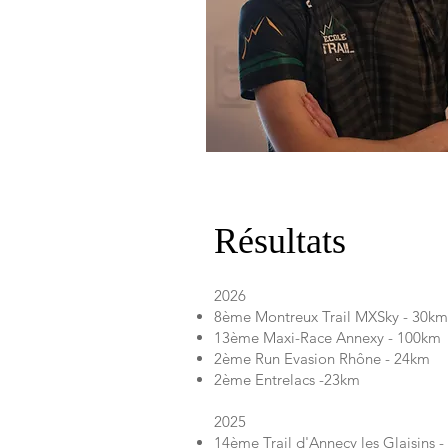
Résultats
2026
8ème Montreux Trail MXSky - 30km
13ème Maxi-Race Annexy - 100km
2ème Run Evasion Rhône - 24km
2ème Entrelacs -23km
2025
14ème Trail d'Annecy les Glaisins 