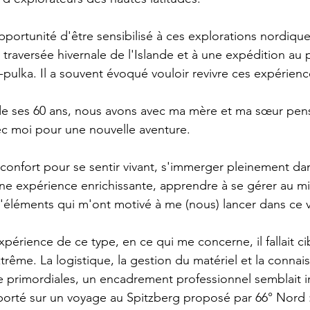
'opportunité d'être sensibilisé à ces explorations nordiq
 traversée hivernale de l'Islande et à une expédition au 
pulka. Il a souvent évoqué vouloir revivre ces expérienc
de ses 60 ans, nous avons avec ma mère et ma sœur pensé 
vec moi pour une nouvelle aventure.
 confort pour se sentir vivant, s'immerger pleinement da
une expérience enrichissante, apprendre à se gérer au mi
d'éléments qui m'ont motivé à me (nous) lancer dans ce 
érience de ce type, en ce qui me concerne, il fallait ci
trême. La logistique, la gestion du matériel et la connai
ue primordiales, un encadrement professionnel semblait 
porté sur un voyage au Spitzberg proposé par 66° Nord :