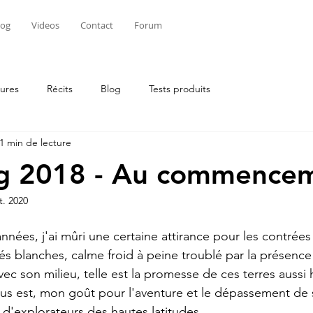
log
Videos
Contact
Forum
ures
Récits
Blog
Tests produits
1 min de lecture
g 2018 - Au commencem
t. 2020
années, j'ai mûri une certaine attirance pour les contrées 
s blanches, calme froid à peine troublé par la présence
c son milieu, telle est la promesse de ces terres aussi 
s est, mon goût pour l'aventure et le dépassement de s
 d'explorateurs des hautes latitudes.