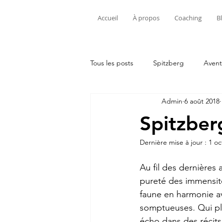
Accueil
À propos
Coaching
B
Tous les posts
Spitzberg
Avent
Admin
6 août 2018
Spitzber
Dernière mise à jour :
1 oc
Au fil des dernières 
pureté des immensité
faune en harmonie ave
somptueuses. Qui plu
écho dans des récits