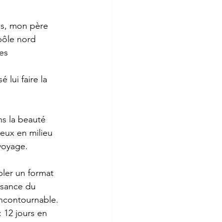
ues, mon père 
pôle nord 
es 
lui faire la 
ns la beauté 
eux en milieu 
voyage.  
bler un format 
ssance du 
incontournable. 
 12 jours en 