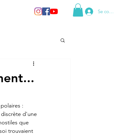
Se connecter
ent...
polaires : 
 discrète d'une 
hostiles que 
oi trouvaient 