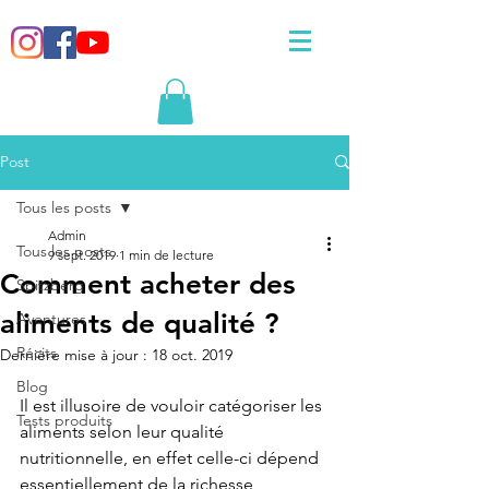
Post
Tous les posts
Admin
Tous les posts
9 sept. 2019
1 min de lecture
Comment acheter des
Spitzberg
aliments de qualité ?
Aventures
Récits
Dernière mise à jour :
18 oct. 2019
Blog
Il est illusoire de vouloir catégoriser les 
Tests produits
aliments selon leur qualité 
nutritionnelle, en effet celle-ci dépend 
essentiellement de la richesse 