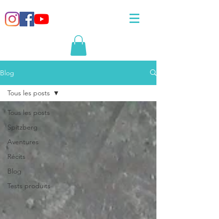
Blog
Tous les posts
Tous les posts
Spitzberg
Aventures
Récits
Blog
Tests produits