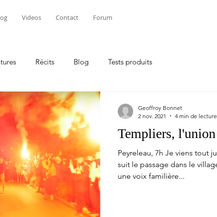
log
Videos
Contact
Forum
tures
Récits
Blog
Tests produits
Geoffroy Bonnet
2 nov. 2021
4 min de lecture
Templiers, l'union 
Peyreleau, 7h Je viens tout 
suit le passage dans le vill
une voix familière...