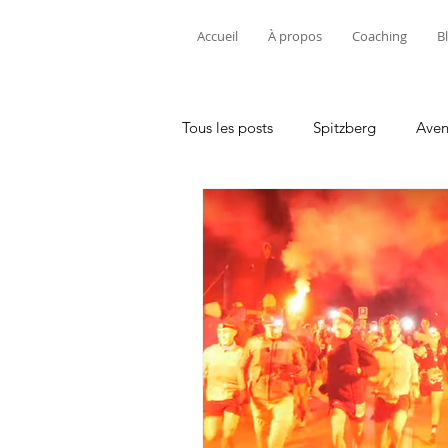
Accueil
À propos
Coaching
B
Tous les posts
Spitzberg
Aven