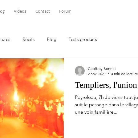
log
Videos
Contact
Forum
tures
Récits
Blog
Tests produits
Geoffroy Bonnet
2 nov. 2021
4 min de lecture
Templiers, l'union 
Peyreleau, 7h Je viens tout 
suit le passage dans le vill
une voix familière...