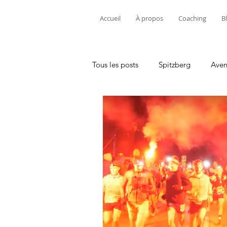
Accueil
À propos
Coaching
B
Tous les posts
Spitzberg
Aven