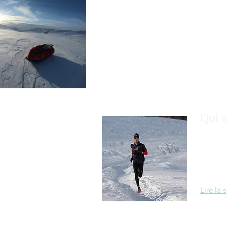
Qui s
Né à Ly
l'avent
dans le
montagn
Lire la 