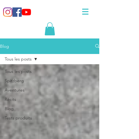
Blog
Tous les posts
Tous les posts
Spitzberg
Aventures
Récits
Blog
Tests produits