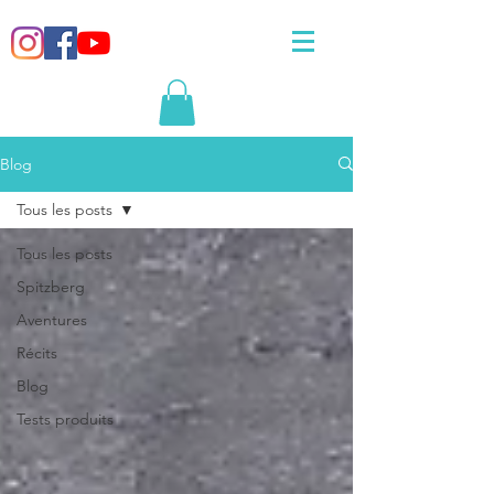
Blog
Tous les posts
Tous les posts
Spitzberg
Aventures
Récits
Blog
Tests produits