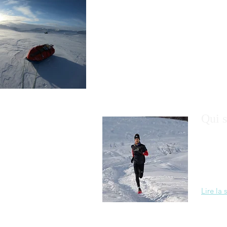
Qui s
Né à Ly
l'avent
dans le
montagn
Lire la 