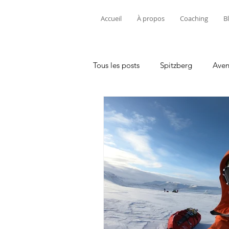
Accueil
À propos
Coaching
B
Tous les posts
Spitzberg
Aven