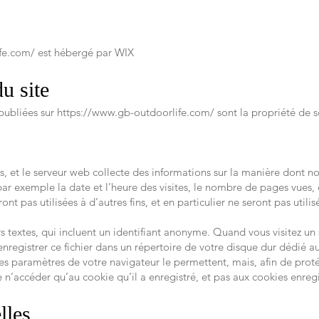
fe.com/
est hébergé par WIX
u site
 publiées sur
https://www.gb-outdoorlife.com/
sont la propriété de s
es, et le serveur web collecte des informations sur la manière dont notr
par exemple la date et l’heure des visites, le nombre de pages vues, e
ont pas utilisées à d’autres fins, et en particulier ne seront pas util
rs textes, qui incluent un identifiant anonyme. Quand vous visitez un
’enregistrer ce fichier dans un répertoire de votre disque dur dédié 
les paramètres de votre navigateur le permettent, mais, afin de proté
 n’accéder qu’au cookie qu’il a enregistré, et pas aux cookies enregis
lles