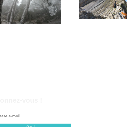
onnez-vous !
Go !