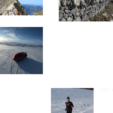
Qui s
Né à Ly
l'avent
dans le