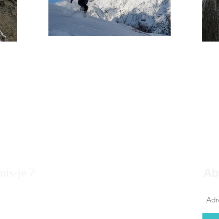
uis-je ?
Ab
on en 1987, j'ai depuis tout jeune le goût pour
ure au grand air. Courir et construire des cabanes
s bois des Monts du Lyonnais, parcourir les