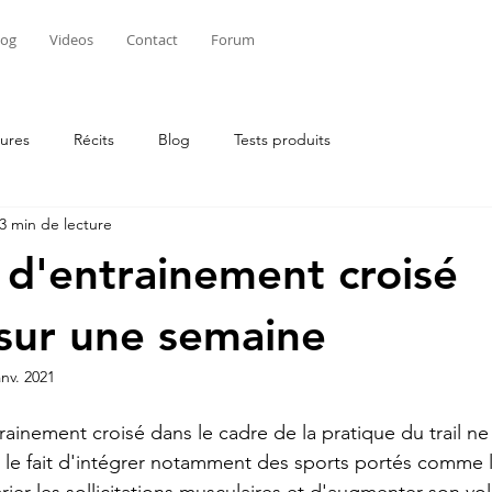
log
Videos
Contact
Forum
ures
Récits
Blog
Tests produits
3 min de lecture
d'entrainement croisé
 sur une semaine
anv. 2021
trainement croisé dans le cadre de la pratique du trail ne
, le fait d'intégrer notamment des sports portés comme le
rier les sollicitations musculaires et d'augmenter son vo