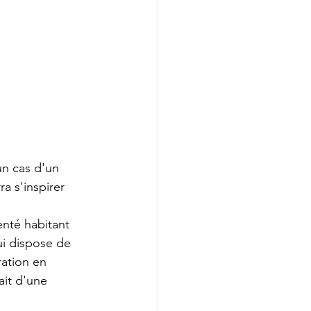
un cas d'un 
a s'inspirer 
enté habitant 
i dispose de 
ration en 
ait d'une 