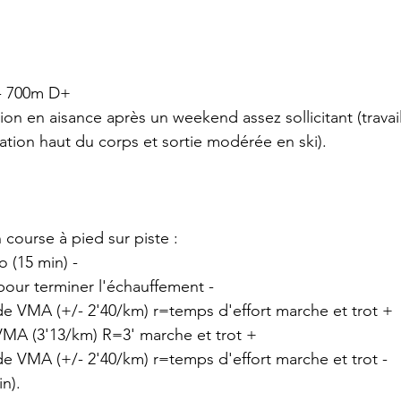
 - 700m D+
on en aisance après un weekend assez sollicitant (travai
tion haut du corps et sortie modérée en ski).
 course à pied sur piste :
lo (15 min) -
ur terminer l'échauffement -
e VMA (+/- 2'40/km) r=temps d'effort marche et trot +
MA (3'13/km) R=3' marche et trot + 
e VMA (+/- 2'40/km) r=temps d'effort marche et trot -
n).