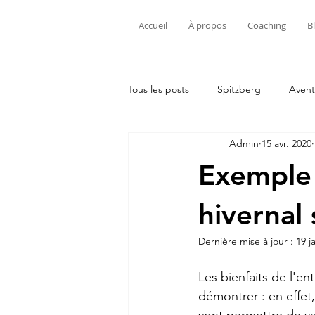
Accueil
À propos
Coaching
B
Tous les posts
Spitzberg
Avent
Admin
15 avr. 2020
Exemple 
hivernal
Dernière mise à jour :
19 j
Les bienfaits de l'en
démontrer : en effet
vont permettre de va